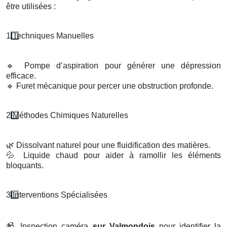
être utilisées :
1️
Techniques Manuelles
🔹
Pompe d’aspiration pour générer une dépression
efficace.
🔹
Furet mécanique pour percer une obstruction profonde.
2️
M
é
thodes Chimiques Naturelles
🌿
Dissolvant naturel pour une fluidification des matières.
💦
Liquide chaud pour aider à ramollir les éléments
bloquants.
3️
Interventions Sp
é
cialis
é
es
📹
Inspection caméra
sur Valmondois
pour identifier la