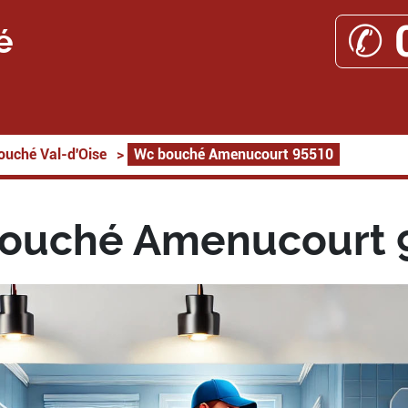
✆ 
é
ouché Val-d'Oise
>
Wc bouché Amenucourt 95510
ouché Amenucourt 