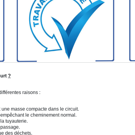
urt
?
ifférentes raisons :
nt une masse compacte dans le circuit.
r, empêchant le cheminement normal.
a tuyauterie.
u passage.
ue des déchets.