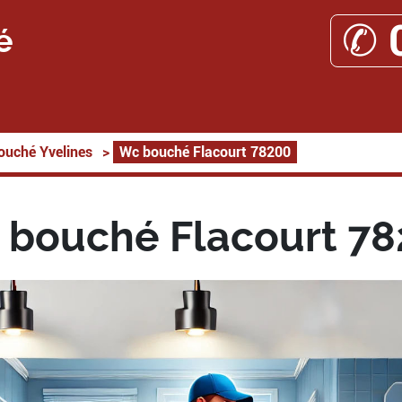
✆ 
é
ouché Yvelines
>
Wc bouché Flacourt 78200
bouché Flacourt 7