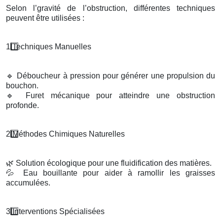
Selon l’gravité de l’obstruction, différentes techniques
peuvent être utilisées :
1️
Techniques Manuelles
🔹
Déboucheur à pression pour générer une propulsion du
bouchon.
🔹
Furet mécanique pour atteindre une obstruction
profonde.
2️
M
é
thodes Chimiques Naturelles
🌿
Solution écologique pour une fluidification des matières.
💦
Eau bouillante pour aider à ramollir les graisses
accumulées.
3️
Interventions Sp
é
cialis
é
es