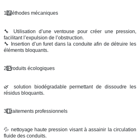
1️
M
é
thodes m
é
caniques
🔧
Utilisation d’une ventouse pour créer une pression,
facilitant l’expulsion de l’obstruction.
🔧
Insertion d’un furet dans la conduite afin de détruire les
éléments bloquants.
2️
Produits
é
cologiques
🌿
solution biodégradable permettant de dissoudre les
résidus bloquants.
3️
Traitements professionnels
💦
nettoyage haute pression visant à assainir la circulation
fluide des conduits.