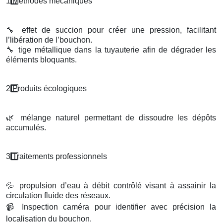
1️
M
é
thodes m
é
caniques
🔧
effet de succion pour créer une pression, facilitant
l’libération de l’bouchon.
🔧
tige métallique dans la tuyauterie afin de dégrader les
éléments bloquants.
2️
Produits
é
cologiques
🌿
mélange naturel permettant de dissoudre les dépôts
accumulés.
3️
Traitements professionnels
💦
propulsion d’eau à débit contrôlé visant à assainir la
circulation fluide des réseaux.
📹
Inspection caméra pour identifier avec précision la
localisation du bouchon.