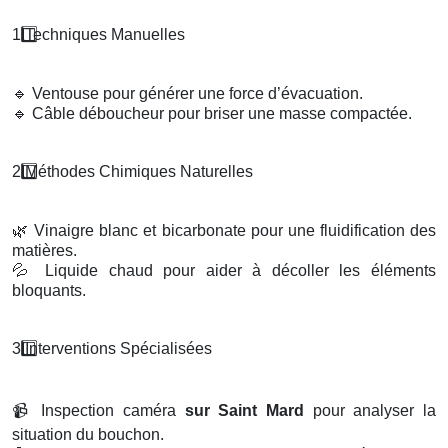
1️
Techniques Manuelles
🔹
Ventouse pour générer une force d’évacuation.
🔹
Câble déboucheur pour briser une masse compactée.
2️
M
é
thodes Chimiques Naturelles
🌿
Vinaigre blanc et bicarbonate pour une fluidification des
matières.
💦
Liquide chaud pour aider à décoller les éléments
bloquants.
3️
Interventions Sp
é
cialis
é
es
📹
Inspection caméra
sur Saint Mard
pour analyser la
situation du bouchon.