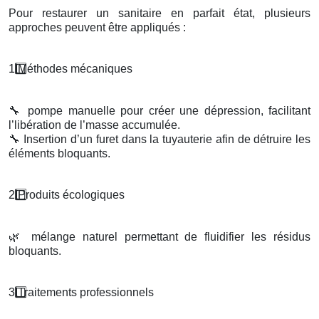
Pour restaurer un sanitaire en parfait état, plusieurs
approches peuvent être appliqués :
1️
M
é
thodes m
é
caniques
🔧
pompe manuelle pour créer une dépression, facilitant
l’libération de l’masse accumulée.
🔧
Insertion d’un furet dans la tuyauterie afin de détruire les
éléments bloquants.
2️
Produits
é
cologiques
🌿
mélange naturel permettant de fluidifier les résidus
bloquants.
3️
Traitements professionnels