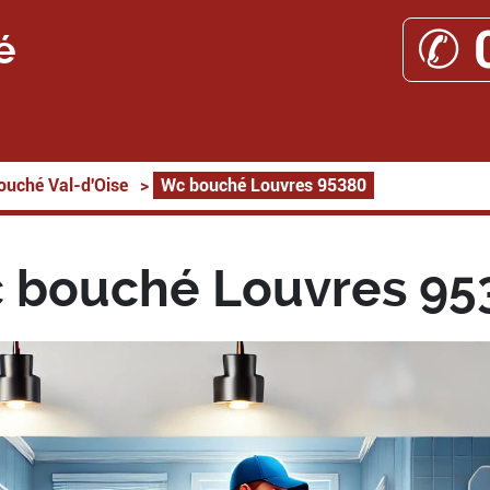
✆ 
é
ouché Val-d'Oise
>
Wc bouché Louvres 95380
 bouché Louvres 95