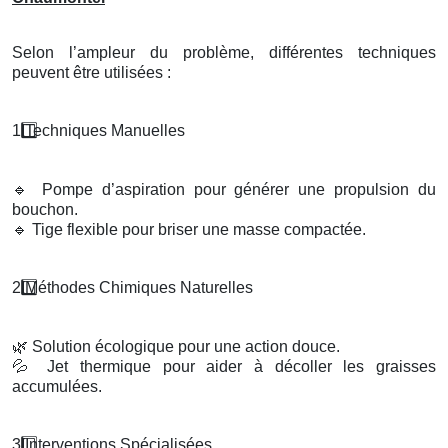
Selon l’ampleur du problème, différentes techniques
peuvent être utilisées :
1️
Techniques Manuelles
🔹
Pompe d’aspiration pour générer une propulsion du
bouchon.
🔹
Tige flexible pour briser une masse compactée.
2️
M
é
thodes Chimiques Naturelles
🌿
Solution écologique pour une action douce.
💦
Jet thermique pour aider à décoller les graisses
accumulées.
3️
Interventions Sp
é
cialis
é
es