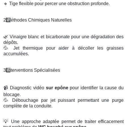
🔹
Tige flexible pour percer une obstruction profonde.
2️
M
é
thodes Chimiques Naturelles
🌿
Vinaigre blanc et bicarbonate pour une dégradation des
dépôts.
💦
Jet thermique pour aider à décoller les graisses
accumulées.
3️
Interventions Sp
é
cialis
é
es
📹
Diagnostic vidéo
sur epône
pour identifier la cause du
blocage.
💦
Débouchage par jet puissant permettant une purge
complète de la conduite.
💡
Une approche adaptée permet de traiter efficacement