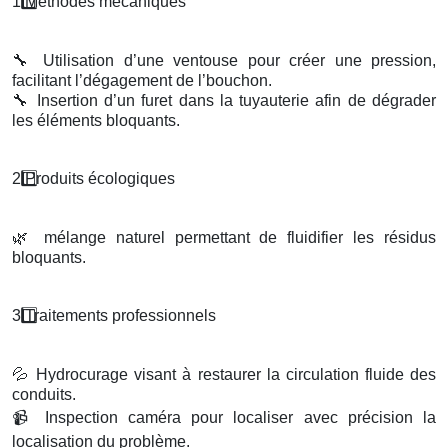
1️
M
é
thodes m
é
caniques
🔧
Utilisation d’une ventouse pour créer une pression,
facilitant l’dégagement de l’bouchon.
🔧
Insertion d’un furet dans la tuyauterie afin de dégrader
les éléments bloquants.
2️
Produits
é
cologiques
🌿
mélange naturel permettant de fluidifier les résidus
bloquants.
3️
Traitements professionnels
💦
Hydrocurage visant à restaurer la circulation fluide des
conduits.
📹
Inspection caméra pour localiser avec précision la
localisation du problème.