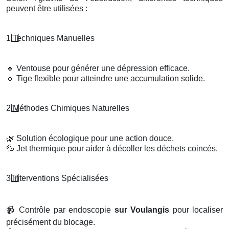
peuvent être utilisées :
1️
Techniques Manuelles
🔹
Ventouse pour générer une dépression efficace.
🔹
Tige flexible pour atteindre une accumulation solide.
2️
M
é
thodes Chimiques Naturelles
🌿
Solution écologique pour une action douce.
💦
Jet thermique pour aider à décoller les déchets coincés.
3️
Interventions Sp
é
cialis
é
es
📹
Contrôle par endoscopie
sur Voulangis
pour localiser
précisément du blocage.