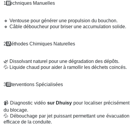
1️
Techniques Manuelles
🔹
Ventouse pour générer une propulsion du bouchon.
🔹
Câble déboucheur pour briser une accumulation solide.
2️
M
é
thodes Chimiques Naturelles
🌿
Dissolvant naturel pour une dégradation des dépôts.
💦
Liquide chaud pour aider à ramollir les déchets coincés.
3️
Interventions Sp
é
cialis
é
es
📹
Diagnostic vidéo
sur Dhuisy
pour localiser précisément
du blocage.
💦
Débouchage par jet puissant permettant une évacuation
efficace de la conduite.