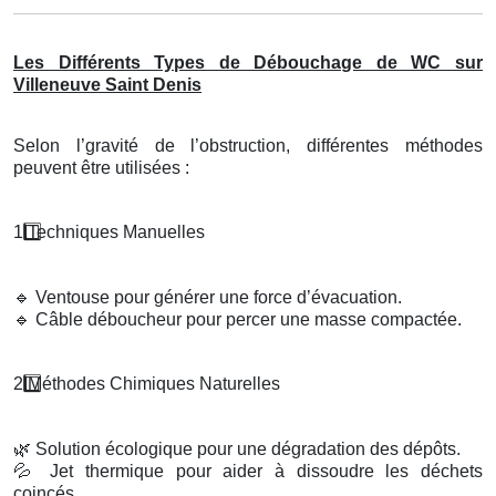
Les Différents Types de Débouchage de WC sur
Villeneuve Saint Denis
Selon l’gravité de l’obstruction, différentes méthodes
peuvent être utilisées :
1️
Techniques Manuelles
🔹
Ventouse pour générer une force d’évacuation.
🔹
Câble déboucheur pour percer une masse compactée.
2️
M
é
thodes Chimiques Naturelles
🌿
Solution écologique pour une dégradation des dépôts.
💦
Jet thermique pour aider à dissoudre les déchets
coincés.