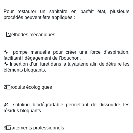
Pour restaurer un sanitaire en parfait état, plusieurs
procédés peuvent être appliqués :
1️
M
é
thodes m
é
caniques
🔧
pompe manuelle pour créer une force d’aspiration,
facilitant l’dégagement de l’bouchon.
🔧
Insertion d’un furet dans la tuyauterie afin de détruire les
éléments bloquants.
2️
Produits
é
cologiques
🌿
solution biodégradable permettant de dissoudre les
résidus bloquants.
3️
Traitements professionnels