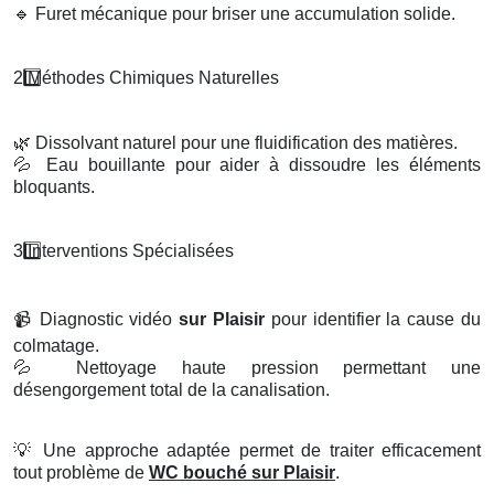
🔹
Furet mécanique pour briser une accumulation solide.
2️
M
é
thodes Chimiques Naturelles
🌿
Dissolvant naturel pour une fluidification des matières.
💦
Eau bouillante pour aider à dissoudre les éléments
bloquants.
3️
Interventions Sp
é
cialis
é
es
📹
Diagnostic vidéo
sur Plaisir
pour identifier la cause du
colmatage.
💦
Nettoyage haute pression permettant une
désengorgement total de la canalisation.
💡
Une approche adaptée permet de traiter efficacement
tout problème de
WC bouché sur Plaisir
.