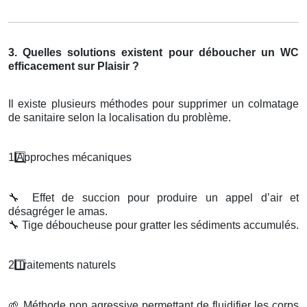
3. Quelles solutions existent pour déboucher un WC
efficacement sur Plaisir ?
Il existe plusieurs méthodes pour supprimer un colmatage
de sanitaire selon la localisation du problème.
1️
Approches m
é
caniques
🔧
Effet de succion pour produire un appel d’air et
désagréger le amas.
🔧
Tige déboucheuse pour gratter les sédiments accumulés.
2️
Traitements naturels
🌱
Méthode non agressive permettant de fluidifier les corps