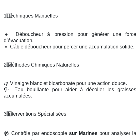
1️
Techniques Manuelles
🔹
Déboucheur à pression pour générer une force
d’évacuation.
🔹
Câble déboucheur pour percer une accumulation solide.
2️
M
é
thodes Chimiques Naturelles
🌿
Vinaigre blanc et bicarbonate pour une action douce.
💦
Eau bouillante pour aider à décoller les graisses
accumulées.
3️
Interventions Sp
é
cialis
é
es
📹
Contrôle par endoscopie
sur Marines
pour analyser la