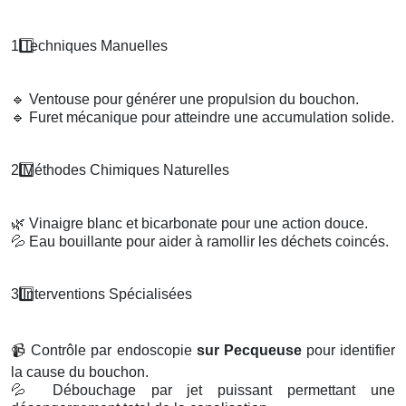
1️
Techniques Manuelles
🔹
Ventouse pour générer une propulsion du bouchon.
🔹
Furet mécanique pour atteindre une accumulation solide.
2️
M
é
thodes Chimiques Naturelles
🌿
Vinaigre blanc et bicarbonate pour une action douce.
💦
Eau bouillante pour aider à ramollir les déchets coincés.
3️
Interventions Sp
é
cialis
é
es
📹
Contrôle par endoscopie
sur Pecqueuse
pour identifier
la cause du bouchon.
💦
Débouchage par jet puissant permettant une