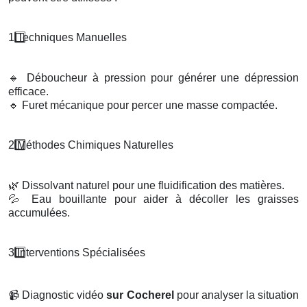
1️
Techniques Manuelles
🔹
Déboucheur à pression pour générer une dépression
efficace.
🔹
Furet mécanique pour percer une masse compactée.
2️
M
é
thodes Chimiques Naturelles
🌿
Dissolvant naturel pour une fluidification des matières.
💦
Eau bouillante pour aider à décoller les graisses
accumulées.
3️
Interventions Sp
é
cialis
é
es
📹
Diagnostic vidéo
sur Cocherel
pour analyser la situation