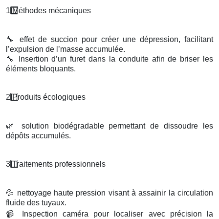
1️
M
é
thodes m
é
caniques
🔧
effet de succion pour créer une dépression, facilitant
l’expulsion de l’masse accumulée.
🔧
Insertion d’un furet dans la conduite afin de briser les
éléments bloquants.
2️
Produits
é
cologiques
🌿
solution biodégradable permettant de dissoudre les
dépôts accumulés.
3️
Traitements professionnels
💦
nettoyage haute pression visant à assainir la circulation
fluide des tuyaux.
📹
Inspection caméra pour localiser avec précision la